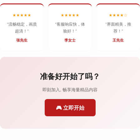
★★★★★
★★★★★
★★★★☆
"流畅稳定，画质
"客服响应快，体
"界面精美，推
超清！"
验好！"
荐！"
张先生
李女士
王先生
准备好开始了吗？
即刻加入, 畅享海量精品内容
🎮 立即开始