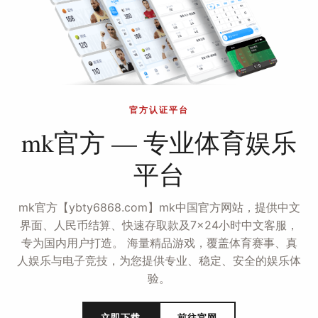
官方认证平台
mk官方 — 专业体育娱乐
平台
mk官方【ybty6868.com】mk中国官方网站，提供中文
界面、人民币结算、快速存取款及7×24小时中文客服，
专为国内用户打造。 海量精品游戏，覆盖体育赛事、真
人娱乐与电子竞技，为您提供专业、稳定、安全的娱乐体
验。
立即下载
前往官网