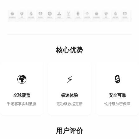
核心优势
🌍
⚡
🔒
全球覆盖
极速体验
安全可靠
千场赛事实时数据
毫秒级数据更新
银行级加密保障
用户评价