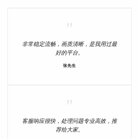
"
非常稳定流畅，画质清晰，是我用过最
好的平台。
张先生
"
客服响应很快，处理问题专业高效，推
荐给大家。